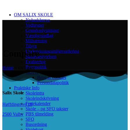
OM SALIX SKOLE
Nyhedsbreve
Vedtægter
Grundoplysninger
Værdigrundlag
Målsætning
Tilsyn
Compare
Undervisningsmiljøvurdering
Skolebestyrelsen
Evaluering
Rygepolitik
Home
»
Compare
GDPR
Brug af cookies
Persondatapolitik
Praktiske Info
Salix Skole
Skoleintra
Skoleindskrivning
Feriekalender
Høffdingsvej 18
Skole – og SFO takster
PBS tilmelding
2500 Valby
SFO
Busordning
Skolekort