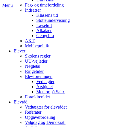
Fag- og timefordeling
Menu
Indsatser
Klassens tid
Støtteundervisning
Læseløft
Alkalaer
Geogebra
AKT
Mobbepolitik
Elever
Skolens regler
UU-vejleder
Nøgletal
Ringetider
Elevforeningen
Vedtægter
Årshjulet
Mentor på Salix
Forældrerådet
Elevråd
Vedtægter for elevrådet
Referater
Opgavefordeling
Valgdag og Demokrati