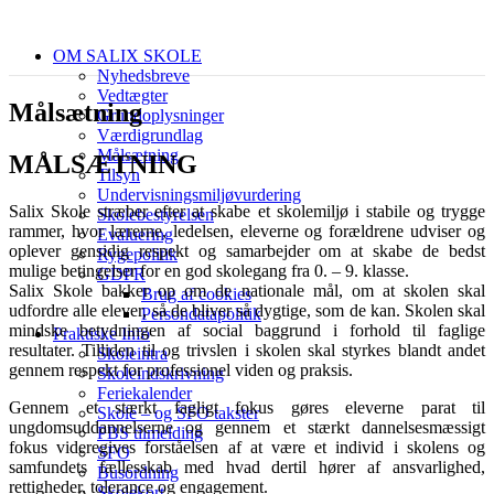
OM SALIX SKOLE
Nyhedsbreve
Vedtægter
Målsætning
Grundoplysninger
Værdigrundlag
Målsætning
MÅLSÆTNING
Tilsyn
Undervisningsmiljøvurdering
Salix Skole stræber efter at skabe et skolemiljø i stabile og trygge
Skolebestyrelsen
rammer, hvor lærerne, ledelsen, eleverne og forældrene udviser og
Evaluering
oplever gensidig respekt og samarbejder om at skabe de bedst
Rygepolitik
mulige betingelser for en god skolegang fra 0. – 9. klasse.
GDPR
Salix Skole bakker op om de nationale mål, om at skolen skal
Brug af cookies
udfordre alle elever, så de bliver så dygtige, som de kan. Skolen skal
Persondatapolitik
mindske betydningen af social baggrund i forhold til faglige
Praktiske Info
resultater. Tilliden til og trivslen i skolen skal styrkes blandt andet
Skoleintra
gennem respekt for professionel viden og praksis.
Skoleindskrivning
Feriekalender
Gennem et stærkt fagligt fokus gøres eleverne parat til
Skole – og SFO takster
ungdomsuddannelserne og gennem et stærkt dannelsesmæssigt
PBS tilmelding
fokus videregives forståelsen af at være et individ i skolens og
SFO
samfundets fællesskab med hvad dertil hører af ansvarlighed,
Busordning
rettigheder, tolerance og engagement.
Skolekort