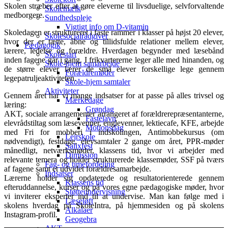
Skolen stræber efter at gøre eleverne til livsduelige, selvforvaltende
Skolemælk
medborgere.
Sundhedspleje
Vigtigt info om D-vitamin
Skoledagen er struktureret i faste rammer i klasser på højst 20 elever,
Skolesocialrådgiver
hvor der er tætte, åbne og tillidsfulde relationer mellem elever,
Pædagogik
lærere, ledelse og forældre. Hverdagen begynder med læsebånd
Skolestart
inden fagene går i gang. I frikvartererne leger alle med hinanden, og
Skole-hjem samarbejde
de større elever lærer de små elever forskellige lege gennem
Forældremøder
legepatruljeaktiviteten.
Skole-hjem samtaler
Aktiviteter
Gennem året har vi mange indsatser for at passe på alles trivsel og
Mærkedage
læring:
Grøndag
AKT, sociale arrangementer arrangeret af forældrerepræsentanterne,
Fastelavn
elevrådstiltag som læsevenner, englevenner, lektiecafe, KFE, arbejde
Motionsdag
med Fri for mobberi i indskolingen, Antimobbekursus (om
Lejrskole
nødvendigt), festdage, elevsamtaler 2 gange om året, PPR-møder
Salixfest
månedligt, netværksmøder, klassens tid, hvor vi arbejder med
Dimission
relevante temera og holder strukturerede klassemøder, SSF på tværs
Fag- og timefordeling
af fagene samt et udvidet forældresamarbejde.
Indsatser
Lærerne holder sig opdaterede og resultatorienterede gennem
Klassens tid
efteruddannelse, kurser og på vores egne pædagogiske møder, hvor
Støtteundervisning
vi inviterer eksperter ind til at undervise. Man kan følge med i
Læseløft
skolens hverdag på SkoleIntra, på hjemmesiden og på skolens
Alkalaer
Instagram-profil.
Geogebra