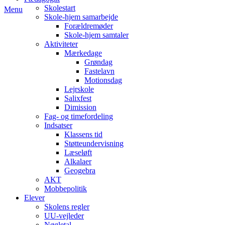
Skolestart
Menu
Skole-hjem samarbejde
Forældremøder
Skole-hjem samtaler
Aktiviteter
Mærkedage
Grøndag
Fastelavn
Motionsdag
Lejrskole
Salixfest
Dimission
Fag- og timefordeling
Indsatser
Klassens tid
Støtteundervisning
Læseløft
Alkalaer
Geogebra
AKT
Mobbepolitik
Elever
Skolens regler
UU-vejleder
Nøgletal