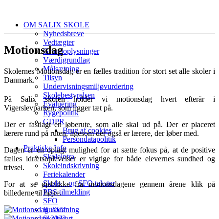
OM SALIX SKOLE
Nyhedsbreve
Vedtægter
Motionsdag
Grundoplysninger
Værdigrundlag
Målsætning
Skolernes Motionsdag er en fælles tradition for stort set alle skoler i
Tilsyn
Danmark.
Undervisningsmiljøvurdering
Skolebestyrelsen
På Salix skolen holder vi motionsdag hvert efterår i
Evaluering
Vigerslevparken, som ligger tæt på.
Rygepolitik
GDPR
Der er fastlagt en løberute, som alle skal ud på. Der er placeret
Brug af cookies
lærere rund på ruten, ligesom der også er lærere, der løber med.
Persondatapolitik
Praktiske Info
Dagen er en oplagt mulighed for at sætte fokus på, at de positive
Skoleintra
fælles idrætsoplevelser er vigtige for både elevernes sundhed og
Skoleindskrivning
trivsel.
Feriekalender
Skole – og SFO takster
For at se øjeblikke fra motionsdagene gennem årene klik på
PBS tilmelding
billederne til højre.
SFO
Busordning
Skolekort