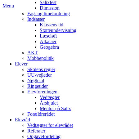
Salixfest
Menu
Dimission
Fag- og timefordeling
Indsatser
Klassens tid
Støtteundervisning
Læseløft
Alkalaer
Geogebra
AKT
Mobbepolitik
Elever
Skolens regler
UU-vejleder
Nøgletal
Ringetider
Elevforeningen
Vedtægter
Årshjulet
Mentor på Salix
Forældrerådet
Elevråd
Vedtægter for elevrådet
Referater
Opgavefordeling