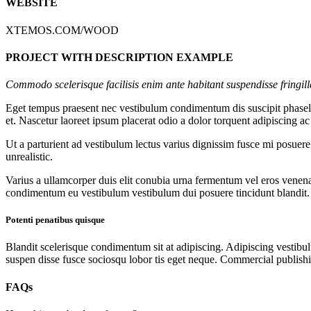
WEBSITE
XTEMOS.COM/WOOD
PROJECT WITH DESCRIPTION EXAMPLE
Commodo scelerisque facilisis enim ante habitant suspendisse fringil
Eget tempus praesent nec vestibulum condimentum dis suscipit phasellu
et. Nascetur laoreet ipsum placerat odio a dolor torquent adipiscing a
Ut a parturient ad vestibulum lectus varius dignissim fusce mi posuer
unrealistic.
Varius a ullamcorper duis elit conubia urna fermentum vel eros venen
condimentum eu vestibulum vestibulum dui posuere tincidunt blandit.
Potenti penatibus quisque
Blandit scelerisque condimentum sit at adipiscing. Adipiscing vestibulu
suspen disse fusce sociosqu lobor tis eget neque. Commercial publishi
FAQs