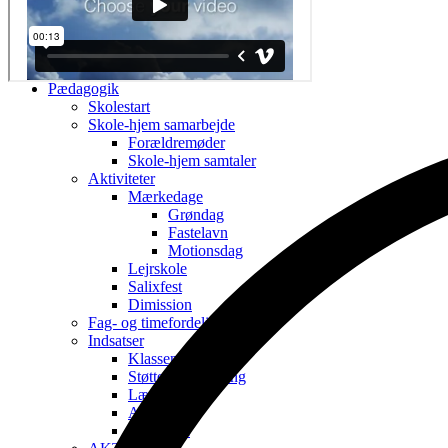
Skolemælk
Sundhedspleje
Vigtigt info om D-vitamin
Skolesocialrådgiver
Pædagogik
Skolestart
Skole-hjem samarbejde
Forældremøder
Skole-hjem samtaler
Aktiviteter
Mærkedage
Grøndag
Fastelavn
Motionsdag
Lejrskole
Salixfest
Dimission
Fag- og timefordeling
Indsatser
Klassens tid
Støtteundervisning
Læseløft
Alkalaer
Geogebra