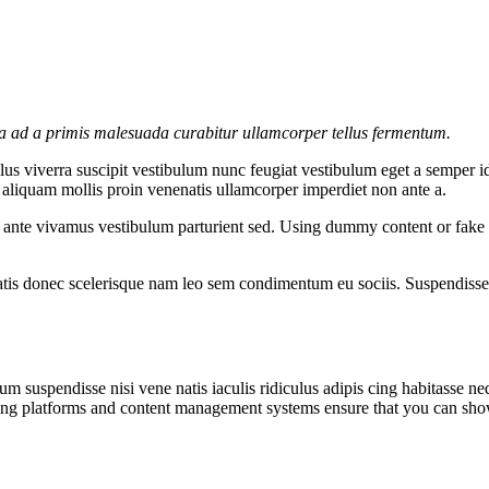
la ad a primis malesuada curabitur ullamcorper tellus fermentum.
s viverra suscipit vestibulum nunc feugiat vestibulum eget a semper id
c aliquam mollis proin venenatis ullamcorper imperdiet non ante a.
e ante vivamus vestibulum parturient sed. Using dummy content or fake 
atis donec scelerisque nam leo sem condimentum eu sociis. Suspendisse 
m suspendisse nisi vene natis iaculis ridiculus adipis cing habitasse ne
ng platforms and content management systems ensure that you can show d