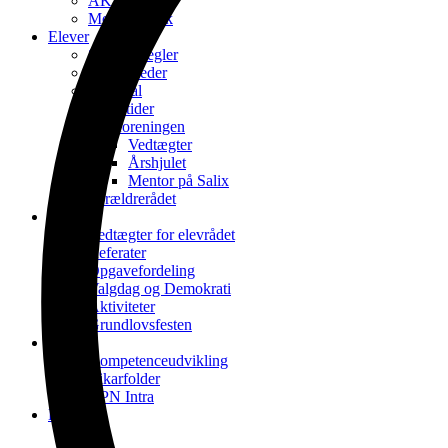
AKT
Mobbepolitik
Elever
Skolens regler
UU-vejleder
Nøgletal
Ringetider
Elevforeningen
Vedtægter
Årshjulet
Mentor på Salix
Forældrerådet
Elevråd
Vedtægter for elevrådet
Referater
Opgavefordeling
Valgdag og Demokrati
Aktiviteter
Grundlovsfesten
Lærere
Kompetenceudvikling
Vikarfolder
VPN Intra
Kontakt