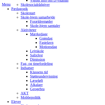
Vigtigt info om D-vitamin
Menu
Skolesocialrådgiver
Pædagogik
Skolestart
Skole-hjem samarbejde
Forældremøder
Skole-hjem samtaler
Aktiviteter
Mærkedage
Grøndag
Fastelavn
Motionsdag
Lejrskole
Salixfest
Dimission
Fag- og timefordeling
Indsatser
Klassens tid
Støtteundervisning
Læseløft
Alkalaer
Geogebra
AKT
Mobbepolitik
Elever